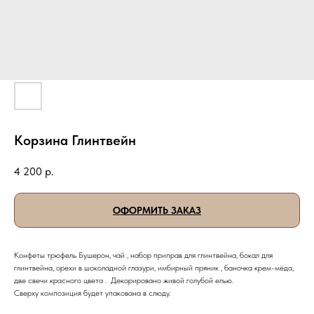
Корзина Глинтвейн
4 200
р.
ОФОРМИТЬ ЗАКАЗ
Конфеты трюфель Бушерон, чай , набор приправ для глинтвейна, бокал для
глинтвейна, орехи в шоколадной глазури, имбирный пряник , баночка крем-мёда,
две свечи красного цвета . Декорировано живой голубой елью.
Сверху композиция будет упакована в слюду.