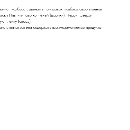
паччо , колбаса сушеная в приправах, колбаса сыро вяленая
баски Пивчики ,сыр копчёный (шарики), Черри. Сверху
ю пленку (слюду).
ьно отличаться или содержать взаимозаменяемые продукты.