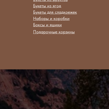
Букеты из ягод
Букеты для сладкоежек
Наборы и коробки
Боксы и ящики
Подарочные корзины