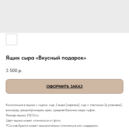
Ящик сыра «Вкусный подарок»
3 500
р.
ОФОРМИТЬ ЗАКАЗ
Композиция в ящике с сыром: сыр 3 вида (нарезка), сыр с плесенью (в упаковке),
виноград, грецкий/миндаль орех, средняя баночка меда-суфле.
Размер ящика 20/12см.
Цвет ящика может отличаться от фото.
*Состав букета может незначительно отличаться или содержать