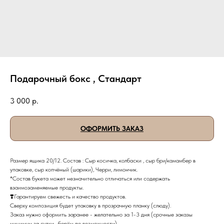
Подарочный бокс , Стандарт
3 000
р.
ОФОРМИТЬ ЗАКАЗ
Размер ящика 20/12. Состав : Сыр косичка, колбаски , сыр бри/камамбер в
упаковке, сыр копчёный (шарики), Черри, лимончик.
*Состав букета может незначительно отличаться или содержать
взаимозаменяемые продукты.
❣️Гарантируем свежесть и качество продуктов.
Сверху композиция будет упаковку в прозрачную планку (слюду).
Заказ нужно оформить заранее - желательно за 1-3 дня (срочные заказы
минимум за сутки , берём по возможности)