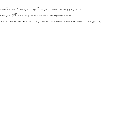
 колбаски 4 вида, сыр 2 вида, томаты черри, зелень.
слюду. ✅Гарантируем свежесть продуктов.
ьно отличаться или содержать взаимозаменяемые продукты.